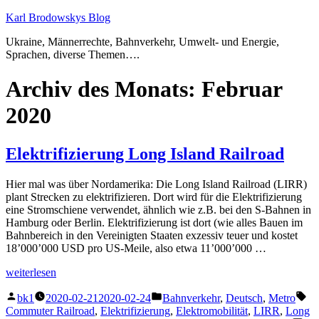
Zum
Karl Brodowskys Blog
Inhalt
Ukraine, Männerrechte, Bahnverkehr, Umwelt- und Energie,
springen
Sprachen, diverse Themen….
Archiv des Monats:
Februar
2020
Elektrifizierung Long Island Railroad
Hier mal was über Nordamerika: Die Long Island Railroad (LIRR)
plant Strecken zu elektrifizieren. Dort wird für die Elektrifizierung
eine Stromschiene verwendet, ähnlich wie z.B. bei den S-Bahnen in
Hamburg oder Berlin. Elektrifizierung ist dort (wie alles Bauen im
Bahnbereich in den Vereinigten Staaten exzessiv teuer und kostet
18’000’000 USD pro US-Meile, also etwa 11’000’000 …
„Elektrifizierung
weiterlesen
Long
Veröffentlicht
Veröffentlicht
Sc
Island
bk1
2020-02-21
2020-02-24
Bahnverkehr
,
Deutsch
,
Metro
von
unter
Railroad“
Commuter Railroad
,
Elektrifizierung
,
Elektromobilität
,
LIRR
,
Long