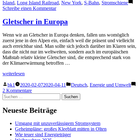
Island
,
Long Island Railroad
,
New York
,
S-Bahn
,
Stromschiene
zu
Schreibe einen Kommentar
Elektrifizierung
Long
Gletscher in Europa
Island
Railroad
Wenn wir an Gletscher in Europa denken, fallen uns womöglich
zuerst jene in den Alpen ein, einfach weil die präsent und vielleicht
auch erreichbar sind. Man sollte sich jedoch darüber im Klaren sein,
dass die nicht nur im weltweiten, sondern auch im europäischen
Maßstab relativ kleine Gletscher sind, die entsprechend stark von
der Klimaerwärmung betroffen …
„Gletscher
weiterlesen
in
Veröffentlicht
Veröffentlicht
Europa“
bk1
2020-02-07
2020-04-11
Deutsch
,
Energie und Umwelt
von
unter
zu
2 Kommentare
Suchen
Gletscher
nach:
in
Europa
Neueste Beiträge
Umgang mit unzuverlässigem Stromsystem
Geheimpläne: großes Kleeblatt mitten in Olten
Wie teuer sind Energieträger