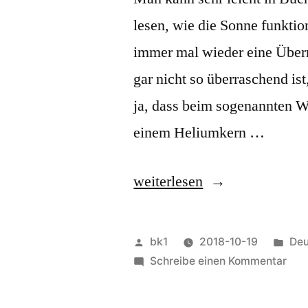
lesen, wie die Sonne funkti
immer mal wieder eine Überr
gar nicht so überraschend is
ja, dass beim sogenannten W
einem Heliumkern …
„Wie
weiterlesen
funktioniert
die
Veröffentlicht
Ver
bk1
2018-10-19
Deu
Sonne“
von
zu
unt
Schreibe einen Kommentar
Wie
funk