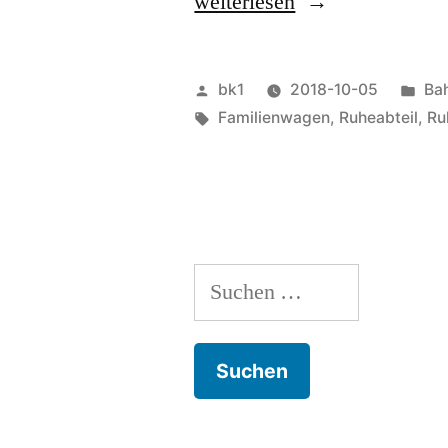
„Ruhewagen“
weiterlesen
Veröffentlicht
Ver
bk1
2018-10-05
Ba
von
Schlagwörter:
unt
Familienwagen
,
Ruheabteil
,
Ru
Suchen
nach: