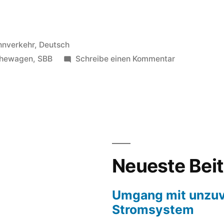
öffentlicht
hnverkehr
,
Deutsch
er
zu
hewagen
,
SBB
Schreibe einen Kommentar
Ruhewagen
Neueste Bei
Umgang mit unzuv
Stromsystem