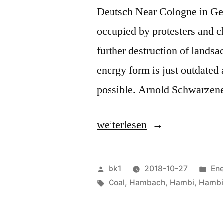
Deutsch Near Cologne in G
occupied by protesters and cl
further destruction of landsa
energy form is just outdated a
possible. Arnold Schwarzen
„Hambach
weiterlesen
Forest“
Veröffentlicht
Ver
bk1
2018-10-27
Ene
von
Schlagwörter:
unt
Coal
,
Hambach
,
Hambi
,
Hambi