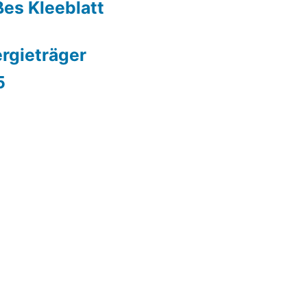
es Kleeblatt
ergieträger
5