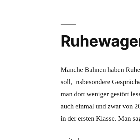
die
Son
Ruhewage
Manche Bahnen haben Ruhewa
soll, insbesondere Gespräch
man dort weniger gestört les
auch einmal und zwar von 20
in der ersten Klasse. Man sa