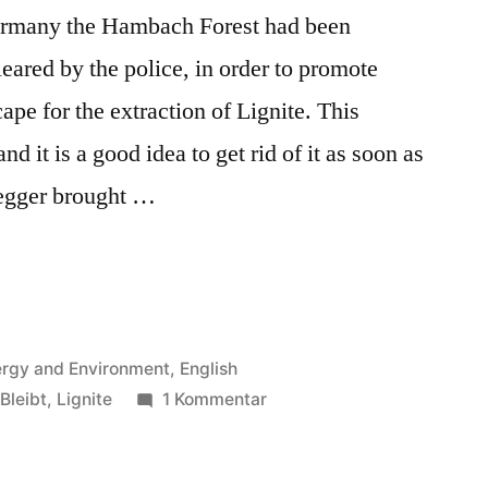
ermany the Hambach Forest had been
eared by the police, in order to promote
cape for the extraction of Lignite. This
nd it is a good idea to get rid of it as soon as
egger brought …
öffentlicht
rgy and Environment
,
English
er
zu
Bleibt
,
Lignite
1 Kommentar
Hambach
Forest