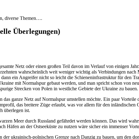
en, diverse Themen….
uelle Überlegungen)
s gesamte Netz oder einen großen Teil davon im Verlauf von einigen Jah
zehnten wahrscheinlich weit weniger wichtig als Verbindungen nach Mit
 dann ein Angreifer nicht so leicht die Schieneninfrastruktur für den
Ukraine mit Normalspur gebaut werden, und man spricht schon von n
spurige Strecken von Polen in westliche Gebiete der Ukraine zu bauen.
an das ganze Netz auf Normalspur umstellen möchte. Ein paar Vorteile d
umprofil, das breitere Züge erlaubt, was vor allem für den inländischen
 überlegen ist.
chwarzen Meer durch Russland gefährdet werden können. Das wird wahrsc
ach Häfen an der Ostseeküste zu nutzen wäre sicher ein immenser Vorte
n der ukrainisch-polnischen Grenze nach Danzig zu bauen, um den dorti