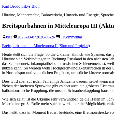
Zum
Karl Brodowskys Blog
Inhalt
Ukraine, Männerrechte, Bahnverkehr, Umwelt- und Energie, Sprach
springen
Breitspurbahnen in Mitteleuropa III (Akt
Veröffentlicht
zu
bk1
2023-03-07
2026-03-26
1 Kommentar
von
Breitspurbahnen
in
Breitspurbahnen in Mitteleuropa II (Sinn und Projekte)
Mitteleuropa
Heute stellt sich die Frage, ob die Ukraine, ähnlich wie Spanien, da
III
Ukraine sind Verbindungen in Richtung Russland in den nächsten Jahr
(Aktuelle
das Schienennetz inkomptatibel zum russischen Schienennetz ist, weil
Überlegungen)
nutzen kann. So werden wohl Hochgeschwindigkeitsstrecken in der 
in Normalspur und von etlichen Projekten, um etliche kürzere normal
Dies wird aber auf jeden Fall einige Jahrzente dauern, selbst wenn m
Neben der breiteren Spurweite gibt es dort auch ein größeres Lichtra
halbautomatische Kupplung, die unserer Schraubenkupplung haushoch
Wie sich zeigt, ist die Ukraine sehr verwundbar, da die Häfen im S
Meer keine große Rolle mehr spielen wird, aber die Möglichkeit, einf
Das heißt, dass im Moment Bedarf bestünde, eine Breitspurstrecke vo