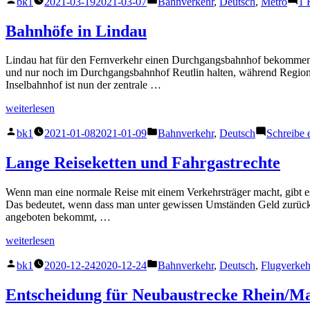
Zürich“
bk1
2021-03-19
2021-03-07
Bahnverkehr
,
Deutsch
,
Metro
1 
von
unter
Bahnhöfe in Lindau
Lindau hat für den Fernverkehr einen Durchgangsbahnhof bekommen. De
und nur noch im Durchgangsbahnhof Reutlin halten, während Regional
Inselbahnhof ist nun der zentrale …
„Bahnhöfe
weiterlesen
in
Veröffentlicht
Veröffentlicht
Lindau“
bk1
2021-01-08
2021-01-09
Bahnverkehr
,
Deutsch
Schreibe
von
unter
Lange Reiseketten und Fahrgastrechte
Wenn man eine normale Reise mit einem Verkehrsträger macht, gibt 
Das bedeutet, wenn dass man unter gewissen Umständen Geld zurück 
angeboten bekommt, …
„Lange
weiterlesen
Reiseketten
Veröffentlicht
Veröffentlicht
und
bk1
2020-12-24
2020-12-24
Bahnverkehr
,
Deutsch
,
Flugverkeh
von
unter
Fahrgastrechte“
Entscheidung für Neubaustrecke Rhein/M