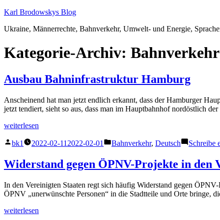
Zum
Karl Brodowskys Blog
Inhalt
Ukraine, Männerrechte, Bahnverkehr, Umwelt- und Energie, Sprach
springen
Kategorie-Archiv:
Bahnverkehr
Ausbau Bahninfrastruktur Hamburg
Anscheinend hat man jetzt endlich erkannt, dass der Hamburger Haup
jetzt tendiert, sieht so aus, dass man im Hauptbahnhof nordöstlich 
„Ausbau
weiterlesen
Bahninfrastruktur
Veröffentlicht
Veröffentlicht
Hamburg“
bk1
2022-02-11
2022-02-01
Bahnverkehr
,
Deutsch
Schreibe
von
unter
Widerstand gegen ÖPNV-Projekte in den V
In den Vereinigten Staaten regt sich häufig Widerstand gegen ÖPNV-
ÖPNV „unerwünschte Personen“ in die Stadtteile und Orte bringe, di
„Widerstand
weiterlesen
gegen