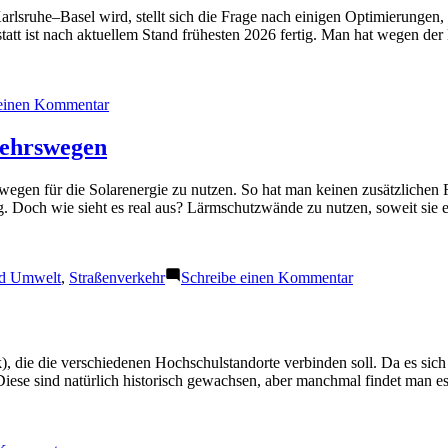
sruhe–Basel wird, stellt sich die Frage nach einigen Optimierungen, 
statt ist nach aktuellem Stand frühesten 2026 fertig. Man hat wegen de
zu
 einen Kommentar
Neu-
und
kehrswegen
Ausbaustrecke
Karlsruhe
wegen für die Solarenergie zu nutzen. So hat man keinen zusätzlichen 
–
ig. Doch wie sieht es real aus? Lärmschutzwände zu nutzen, soweit sie 
Basel
zu
nd Umwelt
,
Straßenverkehr
Schreibe einen Kommentar
Sonnenenergie
nutzen
auf
Fläche
k), die die verschiedenen Hochschulstandorte verbinden soll. Da es sic
von
Diese sind natürlich historisch gewachsen, aber manchmal findet man e
Verkehrswege
zu