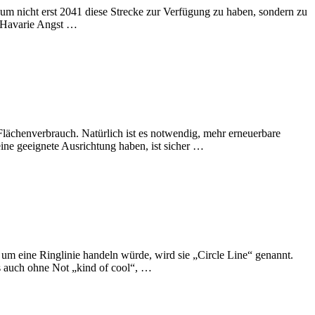
um nicht erst 2041 diese Strecke zur Verfügung zu haben, sondern zu
r Havarie Angst …
Flächenverbrauch. Natürlich ist es notwendig, mehr erneuerbare
eine geeignete Ausrichtung haben, ist sicher …
h um eine Ringlinie handeln würde, wird sie „Circle Line“ genannt.
s auch ohne Not „kind of cool“, …
n