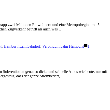
t knapp zwei Millionen Einwohnern und eine Metropolregion mit 5
ichen Zugverkehr betrifft als auch was …
f
,
Hamburg Langbahnhof
,
Verbindungbahn Hamburg
1
en Subventionen genauso dicke und schnelle Autos wie heute, nur mit
ergestellt, dass der ganze Strombedarf, …
u
erkehrswegeausbau
nd
erkehrswende