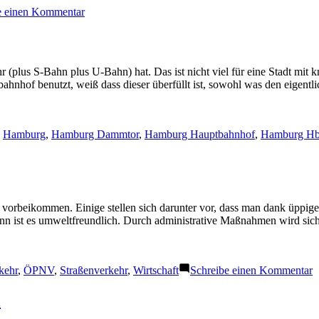
zu
e einen Kommentar
Widerstand
gegen
ÖPNV-
Projekte
 (plus S-Bahn plus U-Bahn) hat. Das ist nicht viel für eine Stadt mi
in
hnhof benutzt, weiß dass dieser überfüllt ist, sowohl was den eigentl
den
Vereinigten
Staaten
ter:
,
Hamburg
,
Hamburg Dammtor
,
Hamburg Hauptbahnhof
,
Hamburg Hb
 vorbeikommen. Einige stellen sich darunter vor, dass man dank üppig
ann ist es umweltfreundlich. Durch administrative Maßnahmen wird sich
z
kehr
,
ÖPNV
,
Straßenverkehr
,
Wirtschaft
Schreibe einen Kommentar
V
u
l
V