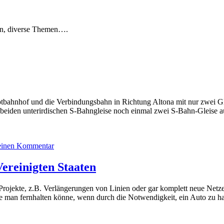
en, diverse Themen….
tbahnhof und die Verbindungsbahn in Richtung Altona mit nur zwei Gle
der beiden unterirdischen S-Bahngleise noch einmal zwei S-Bahn-Gleise
zu
 einen Kommentar
Ausbau
Bahninfrastruktur
ereinigten Staaten
Hamburg
Projekte, z.B. Verlängerungen von Linien oder gar komplett neue Netz
e man fernhalten könne, wenn durch die Notwendigkeit, ein Auto zu h