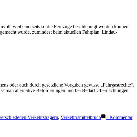
nvoll, weil einerseits so die Fernzüge beschleunigt werden können
 gemacht wurde, zumindest beim aktuellen Fahrplan: Lindau-
ens oder auch durch gesetzliche Vorgaben gewisse „Fahrgastrechte“.
ass man alternative Beförderungen und bei Bedarf Übernachtungen
zu
erschiedenen Verkehrsträgern
,
Verkehrrsmittelbruch
1 Kommentar
La
Re
un