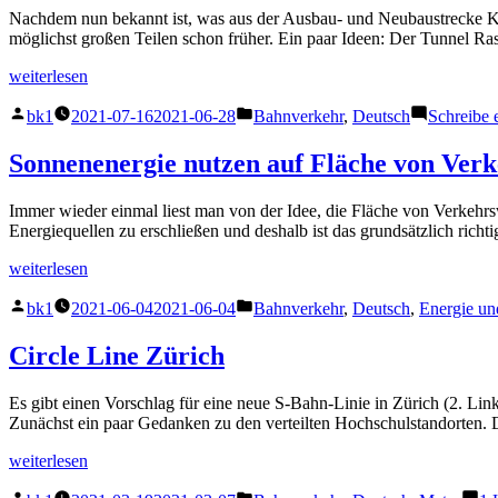
Nachdem nun bekannt ist, was aus der Ausbau- und Neubaustrecke Karl
möglichst großen Teilen schon früher. Ein paar Ideen: Der Tunnel Ra
„Neu-
weiterlesen
und
Veröffentlicht
Veröffentlicht
Ausbaustrecke
bk1
2021-07-16
2021-06-28
Bahnverkehr
,
Deutsch
Schreibe
von
unter
Karlsruhe
–
Sonnenenergie nutzen auf Fläche von Ver
Basel“
Immer wieder einmal liest man von der Idee, die Fläche von Verkehrs
Energiequellen zu erschließen und deshalb ist das grundsätzlich richt
„Sonnenenergie
weiterlesen
nutzen
Veröffentlicht
Veröffentlicht
auf
bk1
2021-06-04
2021-06-04
Bahnverkehr
,
Deutsch
,
Energie u
von
unter
Fläche
von
Circle Line Zürich
Verkehrswegen“
Es gibt einen Vorschlag für eine neue S-Bahn-Linie in Zürich (2. Lin
Zunächst ein paar Gedanken zu den verteilten Hochschulstandorten. 
„Circle
weiterlesen
Line
Veröffentlicht
Veröffentlicht