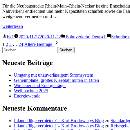
Für die Neubaustrecke Rhein/Main–Rhein/Neckar ist eine Entscheidun
Nahverkehr entflechten und mehr Kapazitäten schaffen sowie die Fahr
weitgehend vermeiden und …
„Entscheidung
weiterlesen
für
Veröffentlicht
Veröffentlicht
Neubaustrecke
bk1
2020-11-27
2020-11-22
Bahnverkehr
,
Deutsch
Schreibe 
von
unter
Rhein/Main–
Seitennummerierung
1
2
3
…
24
Ältere Beiträge
Rhein/Neckar“
Suchen
der
nach:
Beiträge
Neueste Beiträge
Umgang mit unzuverlässigem Stromsystem
Geheimpläne: großes Kleeblatt mitten in Olten
Wie teuer sind Energieträger
Weihnachten 2025
Energiewende
Neueste Kommentare
Inlandsflüge verbieten? – Karl Brodowskys Blog
zu
Standardg
Inlandsflüge verbieten? – Karl Brodowskys Blog
zu
Reisegehe