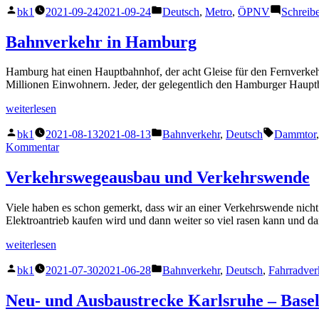
Veröffentlicht
Veröffentlicht
ÖPNV-
bk1
2021-09-24
2021-09-24
Deutsch
,
Metro
,
ÖPNV
Schreib
von
unter
Projekte
in
Bahnverkehr in Hamburg
den
Vereinigten
Hamburg hat einen Hauptbahnhof, der acht Gleise für den Fernverkehr
Staaten“
Millionen Einwohnern. Jeder, der gelegentlich den Hamburger Hauptba
„Bahnverkehr
weiterlesen
in
Veröffentlicht
Veröffentlicht
Schlagwör
Hamburg“
bk1
2021-08-13
2021-08-13
Bahnverkehr
,
Deutsch
Dammtor
von
unter
zu
Kommentar
Bahnverkehr
in
Verkehrswegeausbau und Verkehrswende
Hamburg
Viele haben es schon gemerkt, dass wir an einer Verkehrswende nicht
Elektroantrieb kaufen wird und dann weiter so viel rasen kann und d
„Verkehrswegeausbau
weiterlesen
und
Veröffentlicht
Veröffentlicht
Verkehrswende“
bk1
2021-07-30
2021-06-28
Bahnverkehr
,
Deutsch
,
Fahrradver
von
unter
Neu- und Ausbaustrecke Karlsruhe – Base