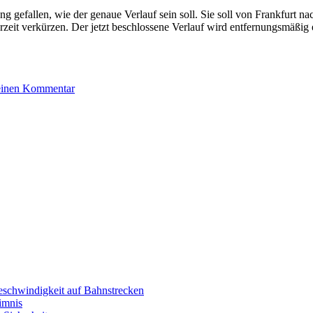
g gefallen, wie der genaue Verlauf sein soll. Sie soll von Frankfurt
zeit verkürzen. Der jetzt beschlossene Verlauf wird entfernungsmäßig 
zu
einen Kommentar
Entscheidung
für
Neubaustrecke
Rhein/Main–
Rhein/Neckar
eschwindigkeit auf Bahnstrecken
imnis