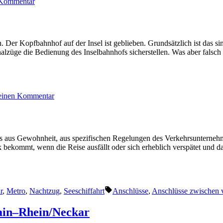
Kommentar
Circle
Line
Zürich
r Kopfbahnhof auf der Insel ist geblieben. Grundsätzlich ist das sin
züge die Bedienung des Inselbahnhofs sicherstellen. Was aber falsch
zu
 einen Kommentar
Bahnhöfe
in
Lindau
es aus Gewohnheit, aus spezifischen Regelungen des Verkehrsunternehm
bekommt, wenn die Reise ausfällt oder sich erheblich verspätet und d
Schlagwörter:
r
,
Metro
,
Nachtzug
,
Seeschiffahrt
Anschlüsse
,
Anschlüsse zwischen v
ain–Rhein/Neckar