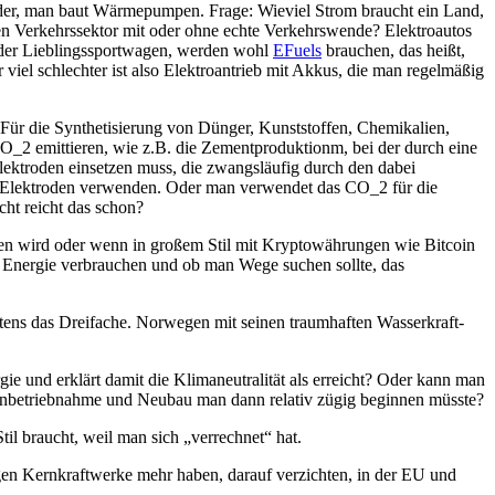
jeder, man baut Wärmepumpen. Frage: Wieviel Strom braucht ein Land,
n Verkehrssektor mit oder ohne echte Verkehrswende? Elektroautos
oder Lieblingssportwagen, werden wohl
EFuels
brauchen, das heißt,
iel schlechter ist also Elektroantrieb mit Akkus, die man regelmäßig
. Für die Synthetisierung von Dünger, Kunststoffen, Chemikalien,
O_2 emittieren, wie z.B. die Zementproduktionm, bei der durch eine
ektroden einsetzen muss, die zwangsläufig durch den dabei
ue Elektroden verwenden. Oder man verwendet das CO_2 für die
cht reicht das schon?
en wird oder wenn in großem Stil mit Kryptowährungen wie Bitcoin
r Energie verbrauchen und ob man Wege suchen sollte, das
stens das Dreifache. Norwegen mit seinen traumhaften Wasserkraft-
e und erklärt damit die Klimaneutralität als erreicht? Oder kann man
rinbetriebnahme und Neubau man dann relativ zügig beginnen müsste?
l braucht, weil man sich „verrechnet“ hat.
igen Kernkraftwerke mehr haben, darauf verzichten, in der EU und