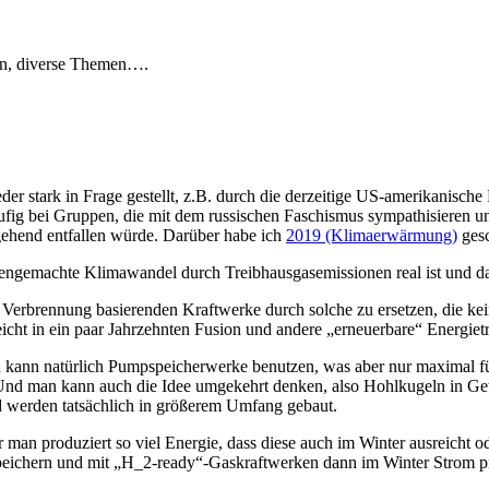
en, diverse Themen….
r stark in Frage gestellt, z.B. durch die derzeitige US-amerikanisch
häufig bei Gruppen, die mit dem russischen Faschismus sympathisieren 
gehend entfallen würde. Darüber habe ich
2019 (Klimaerwärmung)
ges
hengemachte Klimawandel durch Treibhausgasemissionen real ist und dass
 Verbrennung basierenden Kraftwerke durch solche zu ersetzen, die ke
leicht in ein paar Jahrzehnten Fusion und andere „erneuerbare“ Energie
n kann natürlich Pumpspeicherwerke benutzen, was aber nur maximal f
. Und man kann auch die Idee umgekehrt denken, also Hohlkugeln in Ge
nd werden tatsächlich in größerem Umfang gebaut.
r man produziert so viel Energie, dass diese auch im Winter ausreicht
speichern und mit „H_2-ready“-Gaskraftwerken dann im Winter Strom p