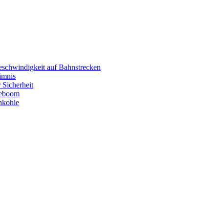
eschwindigkeit auf Bahnstrecken
imnis
 Sicherheit
eboom
nkohle