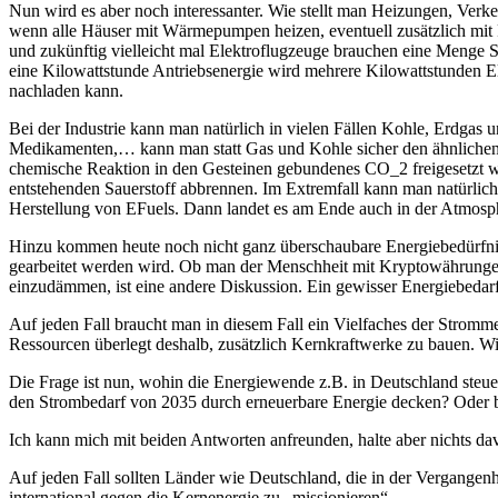
Nun wird es aber noch interessanter. Wie stellt man Heizungen, Ver
wenn alle Häuser mit Wärmepumpen heizen, eventuell zusätzlich mit
und zukünftig vielleicht mal Elektroflugzeuge brauchen eine Menge
eine Kilowattstunde Antriebsenergie wird mehrere Kilowattstunden El
nachladen kann.
Bei der Industrie kann man natürlich in vielen Fällen Kohle, Erdgas 
Medikamenten,… kann man statt Gas und Kohle sicher den ähnlichen W
chemische Reaktion in den Gesteinen gebundenes CO_2 freigesetzt wi
entstehenden Sauerstoff abbrennen. Im Extremfall kann man natürli
Herstellung von EFuels. Dann landet es am Ende auch in der Atmosphär
Hinzu kommen heute noch nicht ganz überschaubare Energiebedürfni
gearbeitet werden wird. Ob man der Menschheit mit Kryptowährungen 
einzudämmen, ist eine andere Diskussion. Ein gewisser Energiebedarf
Auf jeden Fall braucht man in diesem Fall ein Vielfaches der Stromm
Ressourcen überlegt deshalb, zusätzlich Kernkraftwerke zu bauen. Wic
Die Frage ist nun, wohin die Energiewende z.B. in Deutschland steue
den Strombedarf von 2035 durch erneuerbare Energie decken? Oder b
Ich kann mich mit beiden Antworten anfreunden, halte aber nichts d
Auf jeden Fall sollten Länder wie Deutschland, die in der Vergangen
international gegen die Kernenergie zu „missionieren“.