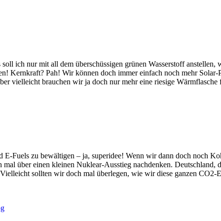
oll ich nur mit all dem überschüssigen grünen Wasserstoff anstellen, 
hen! Kernkraft? Pah! Wir können doch immer einfach noch mehr Solar
r vielleicht brauchen wir ja doch nur mehr eine riesige Wärmflasche f
E-Fuels zu bewältigen – ja, superidee! Wenn wir dann doch noch Koh
h mal über einen kleinen Nuklear-Ausstieg nachdenken. Deutschland, das 
. Vielleicht sollten wir doch mal überlegen, wie wir diese ganzen CO2
og