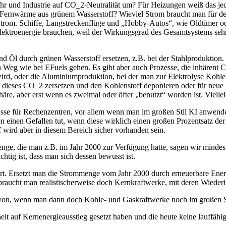
kehr und Industrie auf CO_2-Neutralität um? Für Heizungen weiß das 
 Fernwärme aus grünem Wasserstoff? Wieviel Strom braucht man für de
 Strom. Schiffe, Langstreckenflüge und „Hobby-Autos“, wie Oldtimer 
ektroenergie brauchen, weil der Wirkungsgrad des Gesamtsystems sehr v
und Öl durch grünen Wasserstoff ersetzen, z.B. bei der Stahlproduktion
eg wie bei EFuels gehen. Es gibt aber auch Prozesse, die inhärent C
rd, oder die Aluminiumproduktion, bei der man zur Elektrolyse Kohlel
ch dieses CO_2 zersetzen und den Kohlenstoff deponieren oder für ne
e, aber erst wenn es zweimal oder öfter „benutzt“ worden ist. Viellei
sse für Rechenzentren, vor allem wenn man im großen Stil KI anwend
einen Gefallen tut, wenn diese wirklich einen großen Prozentsatz de
 wird aber in diesem Bereich sicher vorhanden sein.
enge, die man z.B. im Jahr 2000 zur Verfügung hatte, sagen wir minde
htig ist, dass man sich dessen bewusst ist.
rt. Ersetzt man die Strommenge vom Jahr 2000 durch erneuerbare Energi
raucht man realistischerweise doch Kernkraftwerke, mit deren Wiede
avon, wenn man dann doch Kohle- und Gaskraftwerke noch im großen Sti
heit auf Kernenergieausstieg gesetzt haben und die heute keine lauffäh