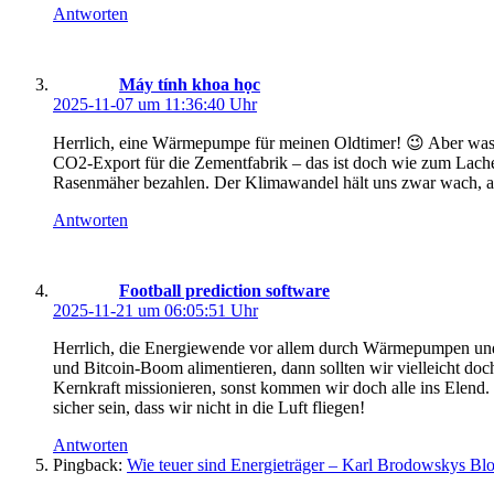
Antworten
schreibt:
Máy tính khoa học
2025-11-07 um 11:36:40 Uhr
Herrlich, eine Wärmepumpe für meinen Oldtimer! 😉 Aber was s
CO2-Export für die Zementfabrik – das ist doch wie zum Lac
Rasenmäher bezahlen. Der Klimawandel hält uns zwar wach, abe
Antworten
schreibt:
Football prediction software
2025-11-21 um 06:05:51 Uhr
Herrlich, die Energiewende vor allem durch Wärmepumpen und 
und Bitcoin-Boom alimentieren, dann sollten wir vielleicht doc
Kernkraft missionieren, sonst kommen wir doch alle ins Elend
sicher sein, dass wir nicht in die Luft fliegen!
Antworten
Pingback:
Wie teuer sind Energieträger – Karl Brodowskys Bl