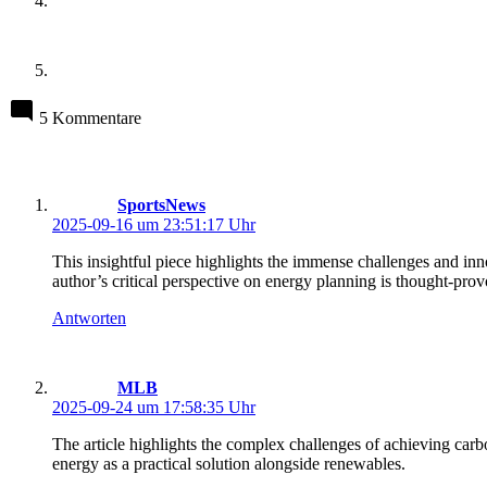
5 Kommentare
schreibt:
SportsNews
2025-09-16 um 23:51:17 Uhr
This insightful piece highlights the immense challenges and inn
author’s critical perspective on energy planning is thought-pro
Antworten
schreibt:
MLB
2025-09-24 um 17:58:35 Uhr
The article highlights the complex challenges of achieving carb
energy as a practical solution alongside renewables.