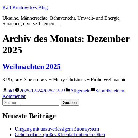
Zum
Karl Brodowskys Blog
Inhalt
Ukraine, Männerrechte, Bahnverkehr, Umwelt- und Energie,
springen
Sprachen, diverse Themen….
Archiv des Monats:
Dezember
2025
Weihnachten 2025
З Рiздвом Христовим − Merry Christmas − Frohe Weihnachten
Veröffentlicht
Veröffentlicht
bk1
2025-12-24
2025-12-23
Allgemein
Schreibe einen
von
unter
zu
Kommentar
Suchen
Weihnachten
nach:
2025
Neueste Beiträge
Umgang mit unzuverlässigem Stromsystem
Geheimpläne: großes Kleeblatt mitten in Olten