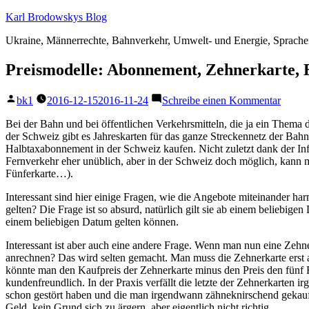
Zum
Karl Brodowskys Blog
Inhalt
Ukraine, Männerrechte, Bahnverkehr, Umwelt- und Energie, Sprach
springen
Preismodelle: Abonnement, Zehnerkarte, 
Veröffentlicht
zu
bk1
2016-12-15
2016-11-24
Schreibe einen Kommentar
von
Preism
Abonn
Bei der Bahn und bei öffentlichen Verkehrsmitteln, die ja ein Thema 
Zehner
der Schweiz gibt es Jahreskarten für das ganze Streckennetz der B
Einzel
Halbtaxabonnement in der Schweiz kaufen. Nicht zuletzt dank der Inf
Fernverkehr eher unüblich, aber in der Schweiz doch möglich, kann ma
Fünferkarte…).
Interessant sind hier einige Fragen, wie die Angebote miteinander h
gelten? Die Frage ist so absurd, natürlich gilt sie ab einem beliebige
einem beliebigen Datum gelten können.
Interessant ist aber auch eine andere Frage. Wenn man nun eine Zehne
anrechnen? Das wird selten gemacht. Man muss die Zehnerkarte erst 
könnte man den Kaufpreis der Zehnerkarte minus den Preis den fünf F
kundenfreundlich. In der Praxis verfällt die letzte der Zehnerkarten ir
schon gestört haben und die man irgendwann zähneknirschend gekauft h
Geld, kein Grund sich zu ärgern, aber eigentlich nicht richtig.