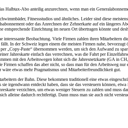
 das Halbtax-Abo anteilig anzurechnen, wenn man ein Generalabonneme
immbäder, Fitnessstudios und ähnliches. Leider sind diese meistens un
talsabonnement oder das Anrechnen der Zehnerkarte auf ein längeres A
ne entsprechende Einrichtung im neuen Ort übertragen könnte und desh
 interessante Beobachtung. Viele Firmen zahlen ihren Mitarbeitern die
fällt. In der Schweiz legen einem die meisten Firmen nahe, bevorzugt ö
per „Copy-Paste“ übernommen werden, um sich den Aufwand zu sparen
ner Jahreskarte einfach das verrechnen, was die Fahrt per Einzelfahrsc
zusammen mit den Arbeitswegen lohnt sich die Jahresnetzkarte (GA in 
le Firmen schaffen das aber nicht, so dass man für den Arbeitsweg nur ein
er wäre etwas mehr Pragmatismus und Mitarbeiterfreundlichkeit gut.
 Mitarbeitern der Bahn. Diese bekommen traditionell eine etwas eingesch
 sie irgendwann entdeckt haben, dass sie das versteuern können, etwa 
ahreskarte verzichten, um etwas weniger Steuern zu zahlen und muss da
 sich alleine dadurch rechtfertigt. Dann muss man sie auch nicht versteu