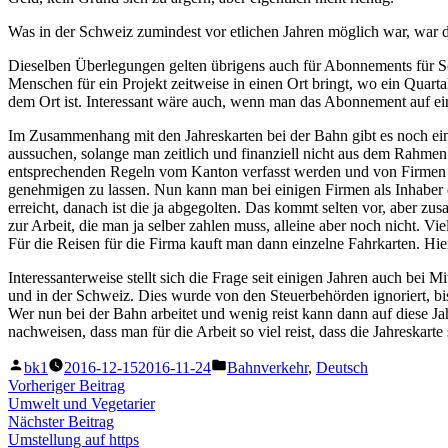
Was in der Schweiz zumindest vor etlichen Jahren möglich war, war
Dieselben Überlegungen gelten übrigens auch für Abonnements für Schw
Menschen für ein Projekt zeitweise in einen Ort bringt, wo ein Quar
dem Ort ist. Interessant wäre auch, wenn man das Abonnement auf ei
Im Zusammenhang mit den Jahreskarten bei der Bahn gibt es noch eine
aussuchen, solange man zeitlich und finanziell nicht aus dem Rahmen 
entsprechenden Regeln vom Kanton verfasst werden und von Firmen 
genehmigen zu lassen. Nun kann man bei einigen Firmen als Inhaber ei
erreicht, danach ist die ja abgegolten. Das kommt selten vor, aber 
zur Arbeit, die man ja selber zahlen muss, alleine aber noch nicht. Vie
Für die Reisen für die Firma kauft man dann einzelne Fahrkarten. Hi
Interessanterweise stellt sich die Frage seit einigen Jahren auch bei
und in der Schweiz. Dies wurde von den Steuerbehörden ignoriert, bis
Wer nun bei der Bahn arbeitet und wenig reist kann dann auf diese J
nachweisen, dass man für die Arbeit so viel reist, dass die Jahreskarte
Veröffentlicht
Veröffentlicht
bk1
2016-12-15
2016-11-24
Bahnverkehr
,
Deutsch
von
unter
Beitragsnavigation
Vorheriger
Vorheriger Beitrag
Beitrag:
Umwelt und Vegetarier
Nächster
Nächster Beitrag
Beitrag:
Umstellung auf https