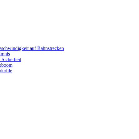
eschwindigkeit auf Bahnstrecken
imnis
 Sicherheit
eboom
nkohle