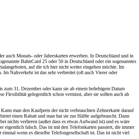
oder auch Monats- oder Jahreskarten erwerben. In Deutschland und in
sogenannte BahnCard 25 oder 50 in Deutschland oder ein sogenanntes
alangeboten, auf die ich hier nicht weiter eingehen möchte. Im
 Im Nahverkehr ist das sehr verbreitet (oft auch Vierer oder
r bis zum 31. Dezember oder kann sie ab einem beliebigem Datum
 Flexibilität gelegentlich schon vermisst, aber sie sollten auch ab
et: Kann man den Kaufpreis der nicht verbrauchten Zehnerkarte darauf
ietet einen Rabatt und man hat sie zur Hälfte aufgebraucht. Dann
i nichts verlieren (außer dass es etwas Aufwand ist) und es wäre
er eigentlich falsch. Das ist mit den Telefonkarten passiert, die immer
nmal wenn es dieselbe Telefongesellschaft ist. Das ist nicht viel