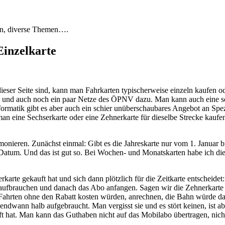
en, diverse Themen….
Einzelkarte
odelle:
ement,
dieser Seite sind, kann man Fahrkarten typischerweise einzeln kaufen 
karte,
ahn und auch noch ein paar Netze des ÖPNV dazu. Man kann auch eine 
karte
ormatik gibt es aber auch ein schier unüberschaubares Angebot an Spezi
n eine Sechserkarte oder eine Zehnerkarte für dieselbe Strecke kaufen.
armonieren. Zunächst einmal: Gibt es die Jahreskarte nur vom 1. Janua
n Datum. Und das ist gut so. Bei Wochen- und Monatskarten habe ich diese
rkarte gekauft hat und sich dann plötzlich für die Zeitkarte entscheid
aufbrauchen und danach das Abo anfangen. Sagen wir die Zehnerkarte b
ahrten ohne den Rabatt kosten würden, anrechnen, die Bahn würde dabe
gendwann halb aufgebraucht. Man vergisst sie und es stört keinen, ist ab
at. Man kann das Guthaben nicht auf das Mobilabo übertragen, nicht ei