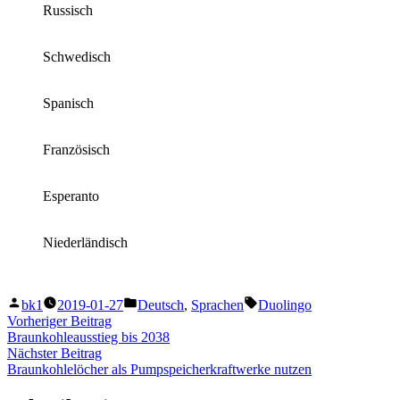
Russisch
Schwedisch
Spanisch
Französisch
Esperanto
Niederländisch
Veröffentlicht
Veröffentlicht
Schlagwörter:
bk1
2019-01-27
Deutsch
,
Sprachen
Duolingo
von
unter
Beitragsnavigation
Vorheriger
Vorheriger Beitrag
Beitrag:
Braunkohleausstieg bis 2038
Nächster
Nächster Beitrag
Beitrag:
Braunkohlelöcher als Pumpspeicherkraftwerke nutzen