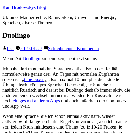
Zum
Karl Brodowskys Blog
Inhalt
Ukraine, Männerrechte, Bahnverkehr, Umwelt- und Energie,
springen
Sprachen, diverse Themen….
Duolingo
Veröffentlicht
zu
bk1
2019-01-27
Schreibe einen Kommentar
von
Duolingo
Meine Art
Duolingo
zu benutzen, sieht jetzt so aus:
Ich habe dort maximal drei Sprachen aktiv, also in der Realität
normalerweise genau drei. An Tagen mit normalen Zugfahrten
setzen ich „
time boxes
„, also maximal 10 min plus die aktuelle
Übung abschließen pro Sprache. Die wichtigste Sprache ist
natürlich Russisch und das ist bei Duolingo deshalb immer aktiv, die
anderen beiden wechseln immer mal wieder. Für Russisch tue ich
noch
einiges mit anderen Apps
und auch außerhalb der Computer-
und App-Welt.
Wenn eine Sprache, die ich schon einmal aktiv hatte, wieder
aktiviert wird, fange ich in der Regel von vorne an, also ich mache
von jedem Kreis mindestens eine Übung (zu je 10-20 Fragen, je
nach Sprache/Übung) bis ich zu den Sachen komme, die ich noch