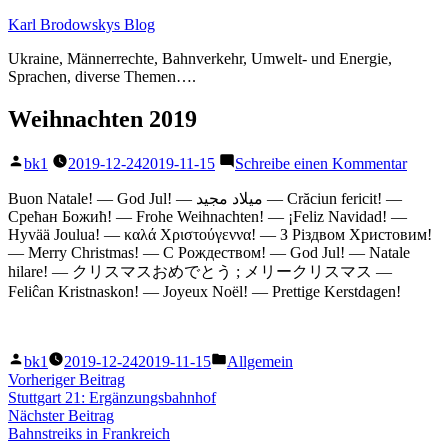
Zum
Karl Brodowskys Blog
Inhalt
Ukraine, Männerrechte, Bahnverkehr, Umwelt- und Energie,
springen
Sprachen, diverse Themen….
Weihnachten 2019
Veröffentlicht
zu
bk1
2019-12-24
2019-11-15
Schreibe einen Kommentar
von
Weihn
2019
Buon Natale! — God Jul! — ميلاد مجيد — Crăciun fericit! —
Срећан Божић! — Frohe Weihnachten! — ¡Feliz Navidad! —
Hyvää Joulua! — καλά Χριστούγεννα! — З Рiздвом Христовим!
— Merry Christmas! — С Рождеством! — God Jul! — Natale
hilare! — クリスマスおめでとう ; メリークリスマス —
Feliĉan Kristnaskon! — Joyeux Noël! — Prettige Kerstdagen!
Veröffentlicht
Veröffentlicht
bk1
2019-12-24
2019-11-15
Allgemein
von
unter
Beitragsnavigation
Vorheriger
Vorheriger Beitrag
Beitrag:
Stuttgart 21: Ergänzungsbahnhof
Nächster
Nächster Beitrag
Beitrag:
Bahnstreiks in Frankreich