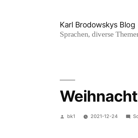
Zum
Inhalt
Karl Brodowskys Blog
springen
Sprachen, diverse Them
Weihnacht
Veröffentlicht
bk1
2021-12-24
S
von