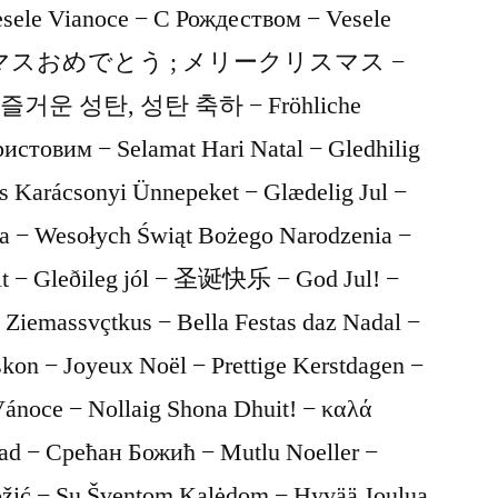
− クリスマスおめでとう ; メリークリスマス −
est − 즐거운 성탄, 성탄 축하 − Fröhliche
истовим − Selamat Hari Natal − Gledhilig
es Karácsonyi Ünnepeket − Glædelig Jul −
а − Wesołych Świąt Bożego Narodzenia −
icit − Gleðileg jól − 圣诞快乐 − God Jul! −
 Ziemassvçtkus − Bella Festas daz Nadal −
skon − Joyeux Noël − Prettige Kerstdagen −
Vánoce − Nollaig Shona Dhuit! − καλά
ad − Срећан Божић − Mutlu Noeller −