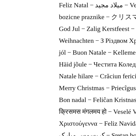
Feliz Natal − ميلاد مجيد − Vesele Vianoce − С Рождеством − Vesele
bozicne praznike 
God Jul − Zalig Kerstfe
Weihnachten − З Рiздвом Хр
jól − Buon Natale − Kellem
Häid jõule − Честита Колед
Natale hilare − Crăciun fer
Merry Christmas − Priecîgus
Bon nadal − Feliĉan Kristna
क्रिसमस मंगलमय हो − Veselé 
Χριστούγεννα − Feliz Navid
کريسمس مبارک − Sretan božić − Su Šventom Kalėdom − Hyvää Joulua