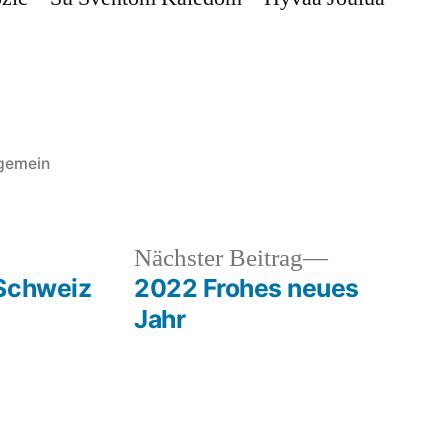
öffentlicht
lgemein
er
heriger
Nächster
Nächster Beitrag
rag:
Beitrag:
 Schweiz
2022 Frohes neues
Jahr