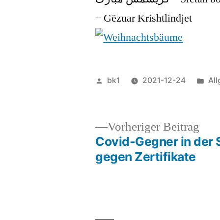
− Gëzuar Krishtlindjet
Veröffentlicht
Ver
bk1
2021-12-24
Al
von
unt
Vor
Vorheriger Beitrag
Beit
Covid-Gegner in der
Beitragsnavigation
gegen Zertifikate