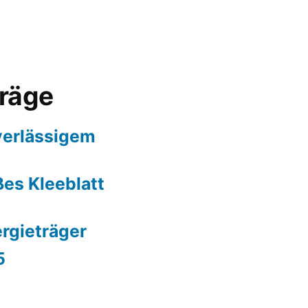
träge
erlässigem
es Kleeblatt
ergieträger
5