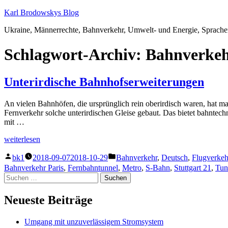
Zum
Karl Brodowskys Blog
Inhalt
Ukraine, Männerrechte, Bahnverkehr, Umwelt- und Energie, Sprach
springen
Schlagwort-Archiv:
Bahnverkeh
Unterirdische Bahnhofserweiterungen
An vielen Bahnhöfen, die ursprünglich rein oberirdisch waren, hat 
Fernverkehr solche unterirdischen Gleise gebaut. Das bietet bahntec
mit …
„Unterirdische
weiterlesen
Bahnhofserweiterungen“
Veröffentlicht
Veröffentlicht
bk1
2018-09-07
2018-10-29
Bahnverkehr
,
Deutsch
,
Flugverkeh
von
unter
Bahnverkehr Paris
,
Fernbahntunnel
,
Metro
,
S-Bahn
,
Stuttgart 21
,
Tun
Suchen
nach:
Neueste Beiträge
Umgang mit unzuverlässigem Stromsystem