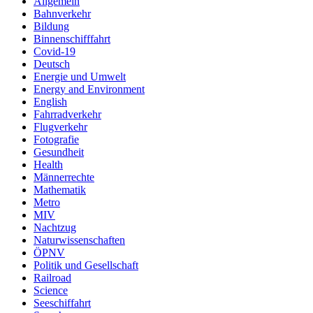
Allgemein
Bahnverkehr
Bildung
Binnenschifffahrt
Covid-19
Deutsch
Energie und Umwelt
Energy and Environment
English
Fahrradverkehr
Flugverkehr
Fotografie
Gesundheit
Health
Männerrechte
Mathematik
Metro
MIV
Nachtzug
Naturwissenschaften
ÖPNV
Politik und Gesellschaft
Railroad
Science
Seeschiffahrt