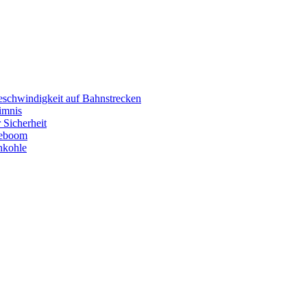
eschwindigkeit auf Bahnstrecken
imnis
 Sicherheit
eboom
nkohle