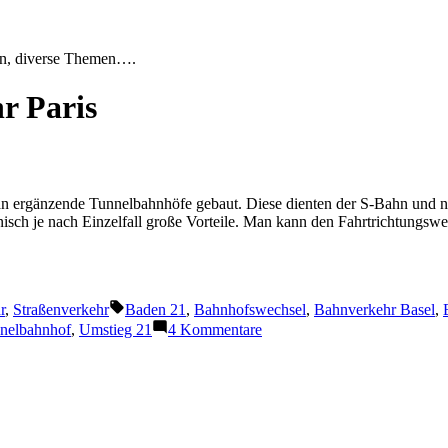
en, diverse Themen….
r Paris
man ergänzende Tunnelbahnhöfe gebaut. Diese dienten der S-Bahn und n
hnisch je nach Einzelfall große Vorteile. Man kann den Fahrtrichtungs
Schlagwörter:
r
,
Straßenverkehr
Baden 21
,
Bahnhofswechsel
,
Bahnverkehr Basel
,
zu
nelbahnhof
,
Umstieg 21
4 Kommentare
Unterirdische
Bahnhofserweiterungen