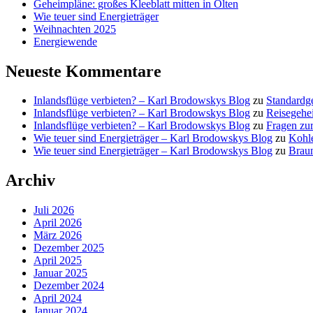
Geheimpläne: großes Kleeblatt mitten in Olten
Wie teuer sind Energieträger
Weihnachten 2025
Energiewende
Neueste Kommentare
Inlandsflüge verbieten? – Karl Brodowskys Blog
zu
Standardg
Inlandsflüge verbieten? – Karl Brodowskys Blog
zu
Reisegehe
Inlandsflüge verbieten? – Karl Brodowskys Blog
zu
Fragen zur
Wie teuer sind Energieträger – Karl Brodowskys Blog
zu
Kohl
Wie teuer sind Energieträger – Karl Brodowskys Blog
zu
Brau
Archiv
Juli 2026
April 2026
März 2026
Dezember 2025
April 2025
Januar 2025
Dezember 2024
April 2024
Januar 2024