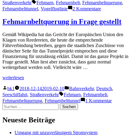
von
unter
Schlagwörter:
Straßenverkehr
Fehmarn
,
Fehmarnbelt
,
Fehmarnbeltquerung
,
zu
Fehmarnbelttunnel
,
Vogelfluglinie
2 Kommentare
Fehmarnbeltquer
neu
Fehmarnbeltquerung in Frage gestellt
denken
Gemäß Wikipedia hat das Gericht der Europäischen Union den
Klagen von Reedereien, die heute die entsprechende
Fährverbindung betreiben, gegen die staatlichen Zuschüsse von
dänischer Seite für das Tunnelprojekt entsprochen und diese
Finanzierung für unzulässig erklärt. Damit ist das ganze Projekt in
Frage gestellt. Man liest aber zunächst, dass ganz normal
weitergebaut werden soll. Vielleicht wäre …
„Fehmarnbeltquerung
weiterlesen
in
Veröffentlicht
Veröffentlicht
Frage
bk1
2018-12-14
2019-02-10
Bahnverkehr
,
Deutsch
,
von
unter
gestellt“
Schlagwörter:
Seeschiffahrt
,
Straßenverkehr
Fehmarn
,
Fehmarnbelt
,
zu
Fehmarnbeltquerung
,
Fehmarnbelttunnel
1 Kommentar
Fehmarnbelt
Suchen
in
nach:
Frage
Neueste Beiträge
gestellt
Umgang mit unzuverlässigem Stromsystem