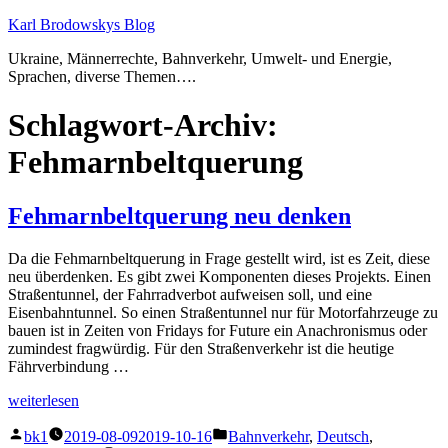
Zum
Karl Brodowskys Blog
Inhalt
Ukraine, Männerrechte, Bahnverkehr, Umwelt- und Energie,
springen
Sprachen, diverse Themen….
Schlagwort-Archiv:
Fehmarnbeltquerung
Fehmarnbeltquerung neu denken
Da die Fehmarnbeltquerung in Frage gestellt wird, ist es Zeit, diese
neu überdenken. Es gibt zwei Komponenten dieses Projekts. Einen
Straßentunnel, der Fahrradverbot aufweisen soll, und eine
Eisenbahntunnel. So einen Straßentunnel nur für Motorfahrzeuge zu
bauen ist in Zeiten von Fridays for Future ein Anachronismus oder
zumindest fragwürdig. Für den Straßenverkehr ist die heutige
Fährverbindung …
„Fehmarnbeltquerung
weiterlesen
neu
Veröffentlicht
Veröffentlicht
denken“
bk1
2019-08-09
2019-10-16
Bahnverkehr
,
Deutsch
,