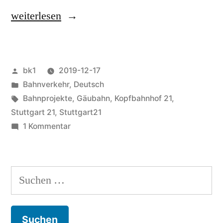
„Stuttgart
weiterlesen
21:
Ergänzungsbahnhof“
Veröffentlicht
bk1
2019-12-17
von
Veröffentlicht
Bahnverkehr
,
Deutsch
unter
Schlagwörter:
Bahnprojekte
,
Gäubahn
,
Kopfbahnhof 21
,
Stuttgart 21
,
Stuttgart21
zu
1 Kommentar
Stuttgart
21:
Ergänzungsbahnhof
Suchen
nach: