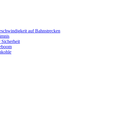
eschwindigkeit auf Bahnstrecken
imnis
 Sicherheit
eboom
nkohle