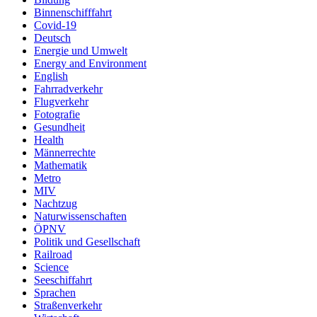
Binnenschifffahrt
Covid-19
Deutsch
Energie und Umwelt
Energy and Environment
English
Fahrradverkehr
Flugverkehr
Fotografie
Gesundheit
Health
Männerrechte
Mathematik
Metro
MIV
Nachtzug
Naturwissenschaften
ÖPNV
Politik und Gesellschaft
Railroad
Science
Seeschiffahrt
Sprachen
Straßenverkehr