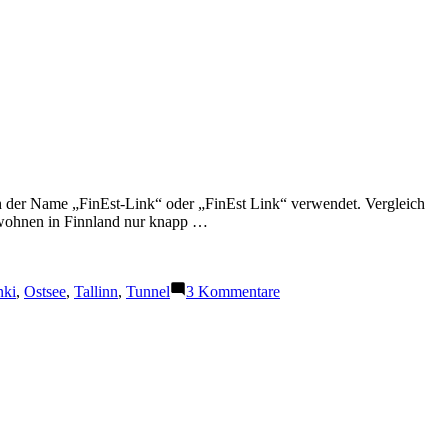
ich der Name „FinEst-Link“ oder „FinEst Link“ verwendet. Vergleich
s wohnen in Finnland nur knapp …
zu
nki
,
Ostsee
,
Tallinn
,
Tunnel
3 Kommentare
Tunnel
von
Helsinki
nach
Tallinn