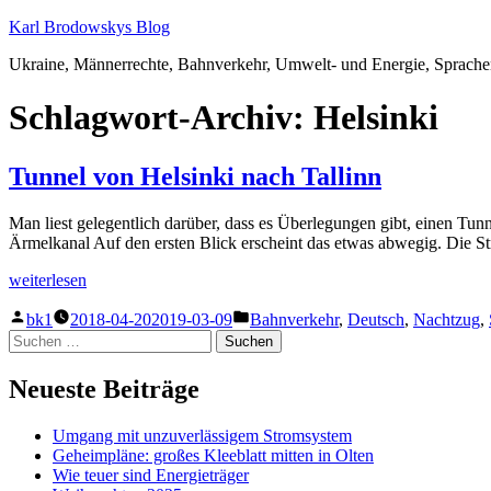
Zum
Karl Brodowskys Blog
Inhalt
Ukraine, Männerrechte, Bahnverkehr, Umwelt- und Energie, Sprach
springen
Schlagwort-Archiv:
Helsinki
Tunnel von Helsinki nach Tallinn
Man liest gelegentlich darüber, dass es Überlegungen gibt, einen Tu
Ärmelkanal Auf den ersten Blick erscheint das etwas abwegig. Die S
„Tunnel
weiterlesen
von
Veröffentlicht
Veröffentlicht
Helsinki
bk1
2018-04-20
2019-03-09
Bahnverkehr
,
Deutsch
,
Nachtzug
,
von
unter
nach
Suchen
Tallinn“
nach:
Neueste Beiträge
Umgang mit unzuverlässigem Stromsystem
Geheimpläne: großes Kleeblatt mitten in Olten
Wie teuer sind Energieträger