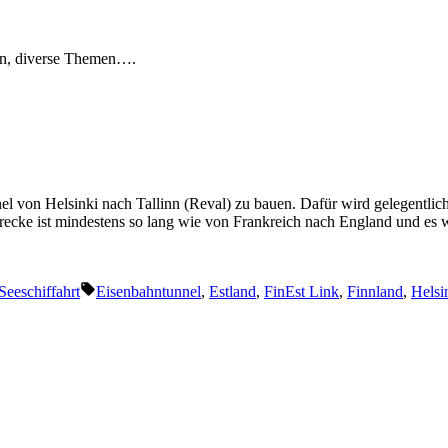
en, diverse Themen….
nnel von Helsinki nach Tallinn (Reval) zu bauen. Dafür wird gelegentl
trecke ist mindestens so lang wie von Frankreich nach England und e
Schlagwörter:
Seeschiffahrt
Eisenbahntunnel
,
Estland
,
FinEst Link
,
Finnland
,
Helsi