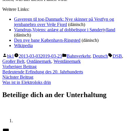
Weitere Links:
Gaveregn til tog-Danmark: Nye skinner på Vestfyn og
jernbanebro over Vejle Fjord
(dänisch)
Vamdrup-Vojens: anlæg af dobbeltspor i Sønderjylland
(dänisch)
Den nye bane København-Ringsted
(dänisch)
Wikipedia
Veröffentlicht
Veröffentlicht
Schlagwör
bk1
2013-03-03
2019-03-23
Bahnverkehr
,
Deutsch
DSB
,
von
unter
Großer Belt
,
Ostdänemark
,
Westdänemark
Beitragsnavigation
Vorheriger
Vorheriger Beitrag
Beitrag:
Bedeutende Erfindung des 20. Jahrhunderts
Nächster
Nächster Beitrag
Beitrag:
Was ist in Elektroloks drin
Beteilige dich an der Unterhaltung