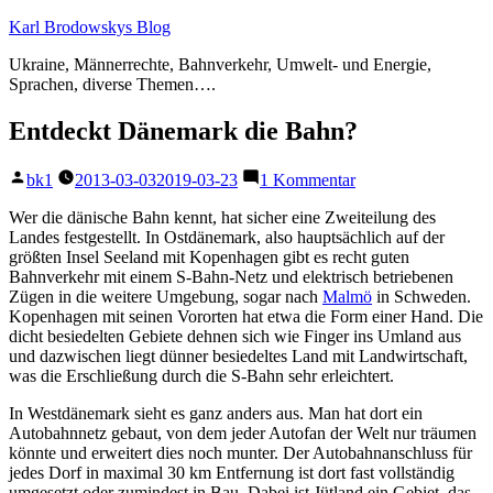
Zum
Karl Brodowskys Blog
Inhalt
Ukraine, Männerrechte, Bahnverkehr, Umwelt- und Energie,
springen
Sprachen, diverse Themen….
Entdeckt Dänemark die Bahn?
Veröffentlicht
zu
bk1
2013-03-03
2019-03-23
1 Kommentar
von
Entdeckt
Dänemark
Wer die dänische Bahn kennt, hat sicher eine Zweiteilung des
die
Landes festgestellt. In Ostdänemark, also hauptsächlich auf der
Bahn?
größten Insel Seeland mit Kopenhagen gibt es recht guten
Bahnverkehr mit einem S-Bahn-Netz und elektrisch betriebenen
Zügen in die weitere Umgebung, sogar nach
Malmö
in Schweden.
Kopenhagen mit seinen Vororten hat etwa die Form einer Hand. Die
dicht besiedelten Gebiete dehnen sich wie Finger ins Umland aus
und dazwischen liegt dünner besiedeltes Land mit Landwirtschaft,
was die Erschließung durch die S-Bahn sehr erleichtert.
In Westdänemark sieht es ganz anders aus. Man hat dort ein
Autobahnnetz gebaut, von dem jeder Autofan der Welt nur träumen
könnte und erweitert dies noch munter. Der Autobahnanschluss für
jedes Dorf in maximal 30 km Entfernung ist dort fast vollständig
umgesetzt oder zumindest in Bau. Dabei ist Jütland ein Gebiet, das