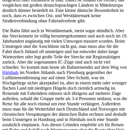
verglichen mit großen deutschsprachigen Ländern in Mitteleuropa
deutlich dünner besiedelt ist. Eine kleine dänische Besonderheit ist
noch, dass es zwischen Ost- und Westdänemark keine
Straßenverbindung ohne Fahrradverbote gibt.
Die Bahn fährt auch in Westdänemark, meist sogar stündlich. Aber
das Streckennetz ist völlig heruntergekommen und auch noch im 19.
Jahrhundert ungünstig mit vielen Umwegen trassiert worden. Beim
Umsteigen sind die Anschlüsse nicht gut, man muss also für die
Fahrt durch Jütland oft umsteigen und hat entweder dabei lange
Wartezeiten oder legt große Teile der Strecke mit Regionalzügen
zurück. Aber die sogenannten IC-Züge sind auch nicht viel
schneller. So kommt man heute als Bahnreisender auf dem Weg von
Hirtshals
im Norden Jütlands nach Flensburg gegenüber der
Luftlinienentfernung nur auf einen 50er-Schnitt, was im
Hochgebirge sicher akzeptabel ist, aber in einem mehr oder weniger
flachen Land mit niedrigen Hügeln doch ziemlich armselig ist.
Reisende mit Fahrrädern müssen sich übrigens auf mehrere Züge
aufteilen, sobald die Gruppe mehr als 3-4 Personen umfasst, was die
Reise für alle noch einmal um eine Stunde verlängert. Außerdem
muss man für die Weiterfahrt nach Deutschland und Norwegen mit
chronischen Verspätungen der dänischen Bahn rechnen und deshalb
beim Umsteigen in Hamburg und in Hirtshals noch eine Stunde
zusätzlich einplanen. Aus diesen Gründen empfehle ich für Reisen
mit Bahn und Schiff nach Westnorwegen eher die Route über Oslo,