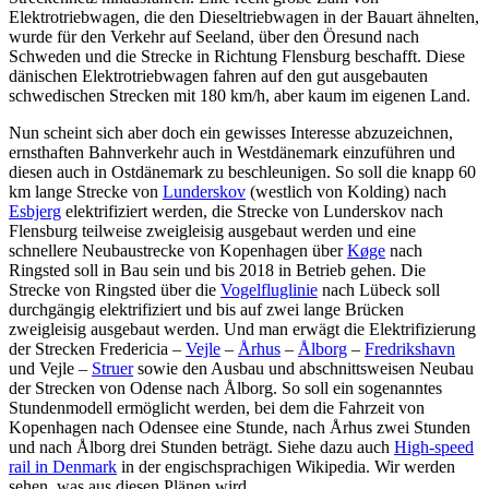
Elektrotriebwagen, die den Dieseltriebwagen in der Bauart ähnelten,
wurde für den Verkehr auf Seeland, über den Öresund nach
Schweden und die Strecke in Richtung Flensburg beschafft. Diese
dänischen Elektrotriebwagen fahren auf den gut ausgebauten
schwedischen Strecken mit 180 km/h, aber kaum im eigenen Land.
Nun scheint sich aber doch ein gewisses Interesse abzuzeichnen,
ernsthaften Bahnverkehr auch in Westdänemark einzuführen und
diesen auch in Ostdänemark zu beschleunigen. So soll die knapp 60
km lange Strecke von
Lunderskov
(westlich von Kolding) nach
Esbjerg
elektrifiziert werden, die Strecke von Lunderskov nach
Flensburg teilweise zweigleisig ausgebaut werden und eine
schnellere Neubaustrecke von Kopenhagen über
Køge
nach
Ringsted soll in Bau sein und bis 2018 in Betrieb gehen. Die
Strecke von Ringsted über die
Vogelfluglinie
nach Lübeck soll
durchgängig elektrifiziert und bis auf zwei lange Brücken
zweigleisig ausgebaut werden. Und man erwägt die Elektrifizierung
der Strecken Fredericia –
Vejle
–
Århus
–
Ålborg
–
Fredrikshavn
und Vejle –
Struer
sowie den Ausbau und abschnittsweisen Neubau
der Strecken von Odense nach Ålborg. So soll ein sogenanntes
Stundenmodell ermöglicht werden, bei dem die Fahrzeit von
Kopenhagen nach Odensee eine Stunde, nach Århus zwei Stunden
und nach Ålborg drei Stunden beträgt. Siehe dazu auch
High-speed
rail in Denmark
in der engischsprachigen Wikipedia. Wir werden
sehen, was aus diesen Plänen wird.