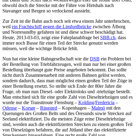
obwohl doch die Strecke mit der Fähre von Hirtshals nach
Stavanger und Bergen so verlockend aussieht.
Zur Zeit ist die Bahn auch noch seit etwa einem Jahr unterbrochen,
weil
ein Frachtschiff gegen die Limfordbrücke
zwischen Ålborg
und Norresundby gefahren ist und diese schwer beschädigt hat.
Heute, 2013-03-03, zeigt eine Fahrplanabfrage bei
SBB.ch
, dass
immer noch Busse für einen Teil der Strecke genutzt werden
müssen, weil die wichtige Brücke fehlt.
Nun hat eine kleine Bahngesellschaft wie die
DSB
ein Problem bei
der Bestellung von Triebfahrzeugen, weil man nur bei einer großen
Bestellung überhaupt gute Preise angeboten bekommt. Das sollte
nicht durch Zusammenarbeit mit anderen Bahnen gelöst werden,
sondern dadurch, dass man möglichst einen großen Teil der Züge in
einer Bestellung ersetzt. So stellte sich Ende der 80er Jahre die
Frage, ob man nun Diesel- oder Elektroloks und -triebzüge bestellt.
Man entschied sich für eine große Zahl von Dieseltriebzügen und es
wurde nur die Transitroute Flensburg –
Kolding
/
Fredericia
–
Odense
–
Korsør
–
Ringsted
– Kopenhagen –
Malmö
mit den
Querungen des Großen Belts und des Öresunds sowie Strecken auf
Seeland elektrifiziert. Da die meisten Züge reine Dieseltriebzüge
sind, werden auch die elektrifizierten Strecken zu einem großen Teil
von Dieselzügen befahren, die auf Jütland über das elektrifizierte
Streckennetz hinausfahren. Eine recht große Zahl von