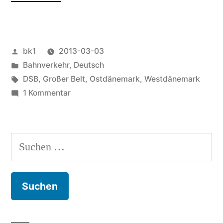
Dänemark
die
Veröffentlicht
bk1
2013-03-03
Bahn?“
von
Veröffentlicht
Bahnverkehr
,
Deutsch
unter
Schlagwörter:
DSB
,
Großer Belt
,
Ostdänemark
,
Westdänemark
zu
1 Kommentar
Entdeckt
Dänemark
die
Suchen
Bahn?
nach: