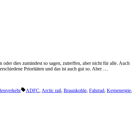
oder dies zumindest so sagen, zutreffen, aber nicht für alle. Auch
rschiedene Prioritäten und das ist auch gut so. Aber …
Schlagwörter:
ßenverkehr
ADFC
,
Arctic rail
,
Braunkohle
,
Fahrrad
,
Kernenergie
,
u
regeleitete
mweltorganisationen