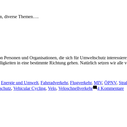
en, diverse Themen….
 Personen und Organisationen, die sich für Umweltschutz interessieren 
keiten in eine bestimmte Richtung gehen. Natürlich setzen wir alle ve
,
Energie und Umwelt
,
Fahrradverkehr
,
Flugverkehr
,
MIV
,
ÖPNV
,
Stra
z
schutz
,
Vehicular Cycling
,
Velo
,
Veloschnellverkehr
4 Kommentare
Ir
U