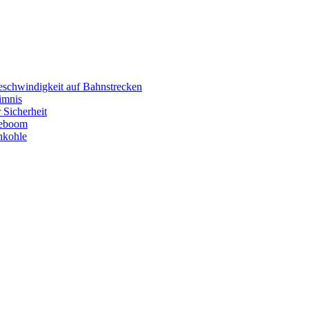
eschwindigkeit auf Bahnstrecken
imnis
 Sicherheit
eboom
nkohle