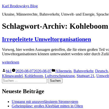
Zum
Karl Brodowskys Blog
Inhalt
Ukraine, Männerrechte, Bahnverkehr, Umwelt- und Energie, Sprach
springen
Schlagwort-Archiv:
Kohleboom
Irregeleitete Umweltorganisationen
Vorweg, hier werden Aussagen getroffen, die für einen großen Teil von
Umweltorganisationen können unterwandert werden oder durch Zufällig
„Irregeleitete
weiterlesen
Umweltorganisationen“
Veröffentlicht
Veröffentlicht
bk1
2020-08-07
2020-08-07
Allgemein
,
Bahnverkehr
,
Deutsch
von
unter
Klimawandel
,
Kohleboom
,
Luftverschmutzung
,
Stuttgart 21
,
Umwelt
Suchen
nach:
Neueste Beiträge
Umgang mit unzuverlässigem Stromsystem
Geheimpläne: großes Kleeblatt mitten in Olten