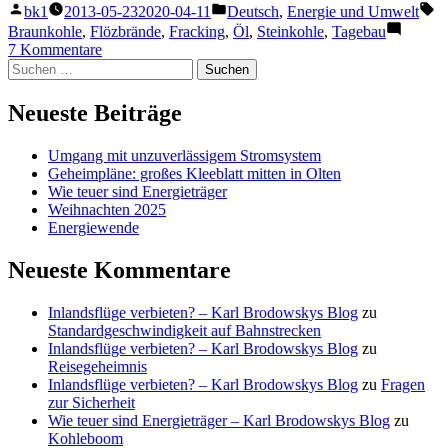
Veröffentlicht
Veröffentlicht
Sc
Brennstoffe“
bk1
2013-05-23
2020-04-11
Deutsch
,
Energie und Umwelt
von
unter
Braunkohle
,
Flözbrände
,
Fracking
,
Öl
,
Steinkohle
,
Tagebau
zu
7 Kommentare
Suchen
Kollateralschäden
nach:
fossiler
Brennstoffe
Neueste Beiträge
Umgang mit unzuverlässigem Stromsystem
Geheimpläne: großes Kleeblatt mitten in Olten
Wie teuer sind Energieträger
Weihnachten 2025
Energiewende
Neueste Kommentare
Inlandsflüge verbieten? – Karl Brodowskys Blog
zu
Standardgeschwindigkeit auf Bahnstrecken
Inlandsflüge verbieten? – Karl Brodowskys Blog
zu
Reisegeheimnis
Inlandsflüge verbieten? – Karl Brodowskys Blog
zu
Fragen
zur Sicherheit
Wie teuer sind Energieträger – Karl Brodowskys Blog
zu
Kohleboom