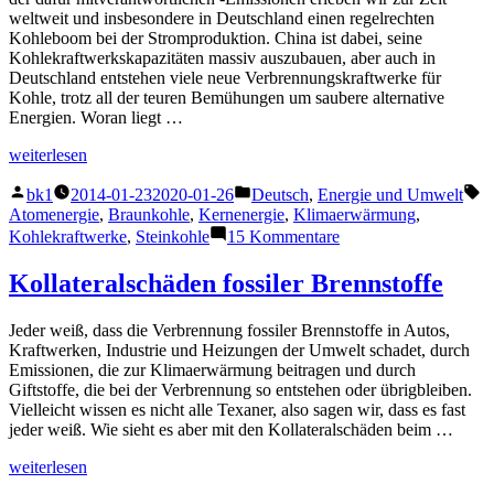
weltweit und insbesondere in Deutschland einen regelrechten
Kohleboom bei der Stromproduktion. China ist dabei, seine
Kohlekraftwerkskapazitäten massiv auszubauen, aber auch in
Deutschland entstehen viele neue Verbrennungskraftwerke für
Kohle, trotz all der teuren Bemühungen um saubere alternative
Energien. Woran liegt …
„Kohleboom“
weiterlesen
Veröffentlicht
Veröffentlicht
S
bk1
2014-01-23
2020-01-26
Deutsch
,
Energie und Umwelt
von
unter
Atomenergie
,
Braunkohle
,
Kernenergie
,
Klimaerwärmung
,
zu
Kohlekraftwerke
,
Steinkohle
15 Kommentare
Kohleboom
Kollateralschäden fossiler Brennstoffe
Jeder weiß, dass die Verbrennung fossiler Brennstoffe in Autos,
Kraftwerken, Industrie und Heizungen der Umwelt schadet, durch
Emissionen, die zur Klimaerwärmung beitragen und durch
Giftstoffe, die bei der Verbrennung so entstehen oder übrigbleiben.
Vielleicht wissen es nicht alle Texaner, also sagen wir, dass es fast
jeder weiß. Wie sieht es aber mit den Kollateralschäden beim …
„Kollateralschäden
weiterlesen
fossiler