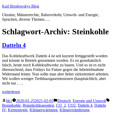
Zum
Karl Brodowskys Blog
Inhalt
Ukraine, Männerrechte, Bahnverkehr, Umwelt- und Energie,
springen
Sprachen, diverse Themen….
Schlagwort-Archiv:
Steinkohle
Datteln 4
Das Kohlekraftwerk Datteln 4 ist seit kurzem fertiggestellt worden
und könnte in Betrieb genommen werden. Es ist grundsätzlich
falsch, heute noch Kohlekraftwerke zu bauen. Und so ist es nicht
überraschend, dass Fridays for Future gegen die Inbetriebnahme
Widerstand leistet. Nun sollte man aber lieber zielorientiert arbeiten.
Wir wollen weniger Treibhausgasemissionen (hauptsächlich, aber
nicht nur , …
„Datteln
weiterlesen
4“
Veröffentlicht
Veröffentlicht
S
bk1
2020-01-25
2021-02-05
Deutsch
,
Energie und Umwelt
von
unter
Braunkohle
,
Braunkohleausstieg
,
CO_2
,
CO2
,
Datteln 4
,
Datteln
IV
,
Kernenergie
,
Klimaerwärmung
,
Klimaveränderung
,