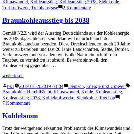
Klimawandel
,
Kohleausstieg
,
Kohleausstieg 2038
,
Steinkohle
,
zu
Torfkraftwerk
,
Treibhausgase
2 Kommentare
Datteln
4
Braunkohleausstieg bis 2038
Gemäß NZZ wird der Ausstieg Deutschlands aus der Kohleenergie
bis 2038 abgeschlossen sein. Man will natürlich auch den
Braunkohletagebau beenden. Diese Dreckschleudern noch 20 Jahre
weiter zu betreiben und fast 20 Jahre Landschaften, Städte, Dörder,
Verkehrswege und vor allem wertvolle Natur einfach für den
Tagebau zu vernichten ist absurd. Es wäre sinnvoll, den
Kohleausstieg gegenüber …
„Braunkohleausstieg
weiterlesen
bis
Veröffentlicht
Veröffentlicht
S
2038“
bk1
2019-01-26
2019-03-04
Deutsch
,
Energie und Umwelt
von
unter
Braunkohle
,
HambiBleibt
,
Klimawandel
,
Kohle
,
Kohleausstieg
,
Kohleausstieg 2038
,
Kohlekraftwerke
,
Steinkohle
,
Tagebau
zu
7 Kommentare
Braunkohleausstieg
bis
Kohleboom
2038
Trotz der weitgehend erkannten Problematik des Klimawandels und
der dafür mitverantwortlichen -Emissionen erleben wir zur Zeit