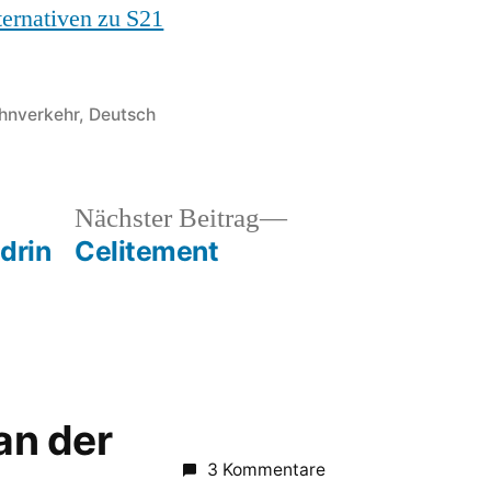
ernativen zu S21
Alternativen
zu
Stuttgart
21
öffentlicht
hnverkehr
,
Deutsch
ter
heriger
Nächster
Nächster Beitrag
rag:
Beitrag:
 drin
Celitement
 an der
3 Kommentare