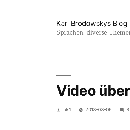
Zum
Inhalt
Karl Brodowskys Blog
springen
Sprachen, diverse Them
Video über
Veröffentlicht
bk1
2013-03-09
3
von