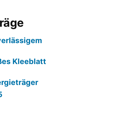
träge
erlässigem
es Kleeblatt
ergieträger
5