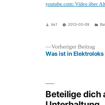
youtube.com: Video über Alt
Veröffentlicht
Ver
bk1
2013-03-09
Ba
von
un
Vor
Vorheriger Beitrag
Beit
Was ist in Elektroloks
Beitragsnavigation
Beteilige dich
Unterhaltung