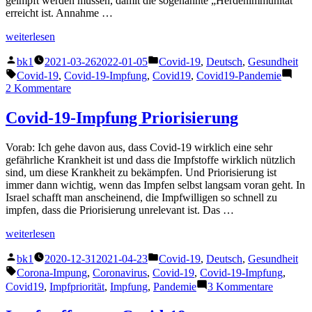
geimpft werden müssen, damit die sogenannte „Herdenimmunität“
erreicht ist. Annahme …
„Modelle
weiterlesen
zur
Veröffentlicht
Veröffentlicht
Verbreitung
bk1
2021-03-26
2022-01-05
Covid-19
,
Deutsch
,
Gesundheit
von
unter
von
Schlagwörter:
Covid-19
,
Covid-19-Impfung
,
Covid19
,
Covid19-Pandemie
Covid-
zu
2 Kommentare
19“
Modelle
zur
Covid-19-Impfung Priorisierung
Verbreitung
von
Vorab: Ich gehe davon aus, dass Covid-19 wirklich eine sehr
Covid-
gefährliche Krankheit ist und dass die Impfstoffe wirklich nützlich
19
sind, um diese Krankheit zu bekämpfen. Und Priorisierung ist
immer dann wichtig, wenn das Impfen selbst langsam voran geht. In
Israel schafft man anscheinend, die Impfwilligen so schnell zu
impfen, dass die Priorisierung unrelevant ist. Das …
„Covid-
weiterlesen
19-
Veröffentlicht
Veröffentlicht
Impfung
bk1
2020-12-31
2021-04-23
Covid-19
,
Deutsch
,
Gesundheit
von
unter
Priorisierung“
Schlagwörter:
Corona-Impung
,
Coronavirus
,
Covid-19
,
Covid-19-Impfung
,
zu
Covid19
,
Impfpriorität
,
Impfung
,
Pandemie
3 Kommentare
Covid-
19-