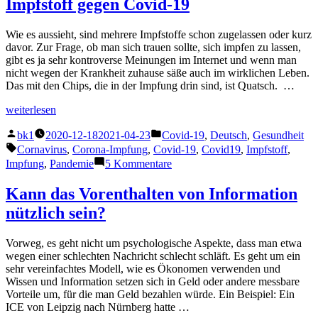
Impfstoff gegen Covid-19
Impfung
Priorisie
Wie es aussieht, sind mehrere Impfstoffe schon zugelassen oder kurz
davor. Zur Frage, ob man sich trauen sollte, sich impfen zu lassen,
gibt es ja sehr kontroverse Meinungen im Internet und wenn man
nicht wegen der Krankheit zuhause säße auch im wirklichen Leben.
Das mit den Chips, die in der Impfung drin sind, ist Quatsch. …
„Impfstoff
weiterlesen
gegen
Veröffentlicht
Veröffentlicht
Covid-
bk1
2020-12-18
2021-04-23
Covid-19
,
Deutsch
,
Gesundheit
von
unter
19“
Schlagwörter:
Cornavirus
,
Corona-Impfung
,
Covid-19
,
Covid19
,
Impfstoff
,
zu
Impfung
,
Pandemie
5 Kommentare
Impfstoff
gegen
Kann das Vorenthalten von Information
Covid-
nützlich sein?
19
Vorweg, es geht nicht um psychologische Aspekte, dass man etwa
wegen einer schlechten Nachricht schlecht schläft. Es geht um ein
sehr vereinfachtes Modell, wie es Ökonomen verwenden und
Wissen und Information setzen sich in Geld oder andere messbare
Vorteile um, für die man Geld bezahlen würde. Ein Beispiel: Ein
ICE von Leipzig nach Nürnberg hatte …