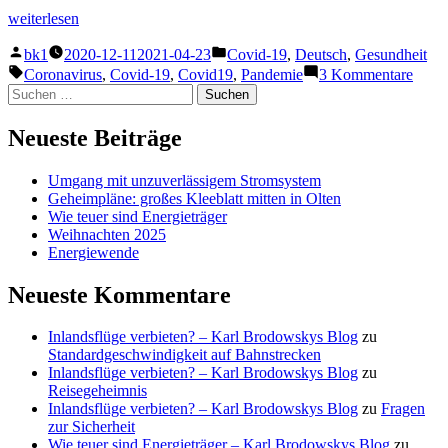
„Kann
weiterlesen
das
Veröffentlicht
Veröffentlicht
Vorenthalten
bk1
2020-12-11
2021-04-23
Covid-19
,
Deutsch
,
Gesundheit
von
unter
von
Schlagwörter:
zu
Coronavirus
,
Covid-19
,
Covid19
,
Pandemie
3 Kommentare
Information
Kann
Suchen
nützlich
das
nach:
sein?“
Voren
Neueste Beiträge
von
Infor
nützl
Umgang mit unzuverlässigem Stromsystem
sein?
Geheimpläne: großes Kleeblatt mitten in Olten
Wie teuer sind Energieträger
Weihnachten 2025
Energiewende
Neueste Kommentare
Inlandsflüge verbieten? – Karl Brodowskys Blog
zu
Standardgeschwindigkeit auf Bahnstrecken
Inlandsflüge verbieten? – Karl Brodowskys Blog
zu
Reisegeheimnis
Inlandsflüge verbieten? – Karl Brodowskys Blog
zu
Fragen
zur Sicherheit
Wie teuer sind Energieträger – Karl Brodowskys Blog
zu