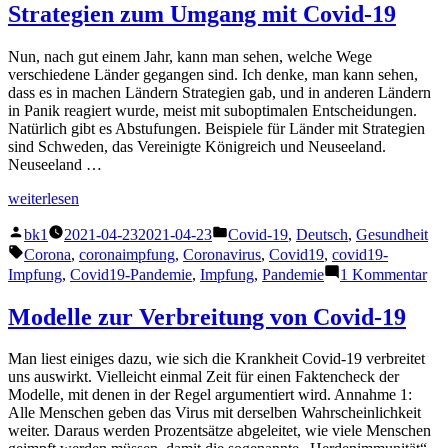
/
Strategien zum Umgang mit Covid-19
ZeroCovid
Nun, nach gut einem Jahr, kann man sehen, welche Wege
verschiedene Länder gegangen sind. Ich denke, man kann sehen,
dass es in machen Ländern Strategien gab, und in anderen Ländern
in Panik reagiert wurde, meist mit suboptimalen Entscheidungen.
Natürlich gibt es Abstufungen. Beispiele für Länder mit Strategien
sind Schweden, das Vereinigte Königreich und Neuseeland.
Neuseeland …
„Strategien
weiterlesen
zum
Veröffentlicht
Veröffentlicht
Umgang
bk1
2021-04-23
2021-04-23
Covid-19
,
Deutsch
,
Gesundheit
von
unter
mit
Schlagwörter:
Corona
,
coronaimpfung
,
Coronavirus
,
Covid19
,
covid19-
Covid-
zu
Impfung
,
Covid19-Pandemie
,
Impfung
,
Pandemie
1 Kommentar
19“
Str
zu
Modelle zur Verbreitung von Covid-19
Um
mit
Man liest einiges dazu, wie sich die Krankheit Covid-19 verbreitet
Cov
uns auswirkt. Vielleicht einmal Zeit für einen Faktencheck der
19
Modelle, mit denen in der Regel argumentiert wird. Annahme 1:
Alle Menschen geben das Virus mit derselben Wahrscheinlichkeit
weiter. Daraus werden Prozentsätze abgeleitet, wie viele Menschen