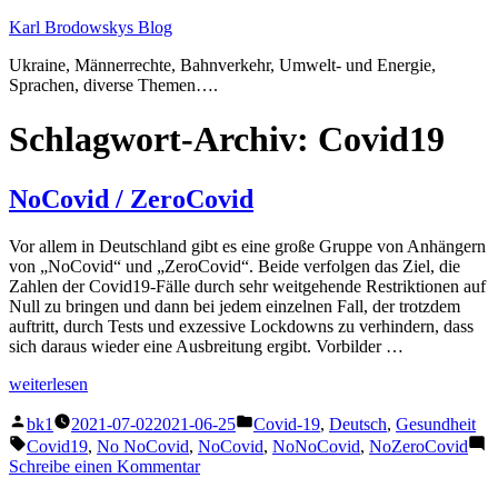
Zum
Karl Brodowskys Blog
Inhalt
Ukraine, Männerrechte, Bahnverkehr, Umwelt- und Energie,
springen
Sprachen, diverse Themen….
Schlagwort-Archiv:
Covid19
NoCovid / ZeroCovid
Vor allem in Deutschland gibt es eine große Gruppe von Anhängern
von „NoCovid“ und „ZeroCovid“. Beide verfolgen das Ziel, die
Zahlen der Covid19-Fälle durch sehr weitgehende Restriktionen auf
Null zu bringen und dann bei jedem einzelnen Fall, der trotzdem
auftritt, durch Tests und exzessive Lockdowns zu verhindern, dass
sich daraus wieder eine Ausbreitung ergibt. Vorbilder …
„NoCovid
weiterlesen
/
Veröffentlicht
Veröffentlicht
ZeroCovid“
bk1
2021-07-02
2021-06-25
Covid-19
,
Deutsch
,
Gesundheit
von
unter
Schlagwörter:
Covid19
,
No NoCovid
,
NoCovid
,
NoNoCovid
,
NoZeroCovid
zu
Schreibe einen Kommentar
NoCovid